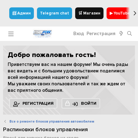
📨 Админ
Telegram chat
🛒 Магазин
▶ YouTube
Вход
Регистрация
Добро пожаловать гость!
Приветствуем вас на нашем форуме! Мы очень рады
вас видеть и с большим удовольствием поделимся
всей информацией нашего форума!
Мы уважаем своих пользователей и так же ждем от
вас приятного общения.
РЕГИСТРАЦИЯ
ВОЙТИ
Все о ремонте блоков управления автомобилем
Распиновки блоков управления
Pinout для запуска блоков на столе