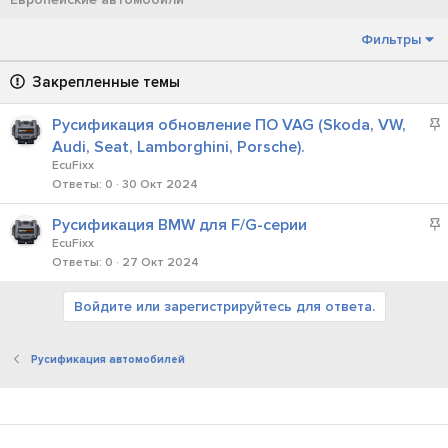
Фильтры
Закрепленные темы
Русификация обновление ПО VAG (Skoda, VW,
а
Audi, Seat, Lamborghini, Porsche).
к
EcuFixx
Ответы
0
30 Окт 2024
р
е
Русификация BMW для F/G-серии
п
а
EcuFixx
л
Ответы
0
27 Окт 2024
к
е
р
н
Войдите или зарегистрируйтесь для ответа.
е
о
п
л
Русификация автомобилей
е
н
о