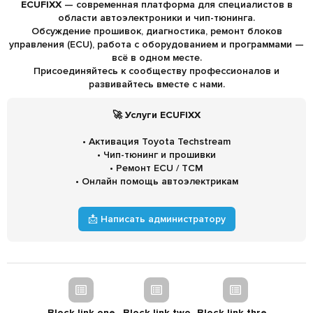
ECUFIXX
— современная платформа для специалистов в
области автоэлектроники и чип-тюнинга.
Обсуждение прошивок, диагностика, ремонт блоков
управления (ECU), работа с оборудованием и программами —
всё в одном месте.
Присоединяйтесь к сообществу профессионалов и
развивайтесь вместе с нами.
🚀 Услуги ECUFIXX
• Активация Toyota Techstream
• Чип-тюнинг и прошивки
• Ремонт ECU / TCM
• Онлайн помощь автоэлектрикам
📩 Написать администратору
Block link one
Block link two
Block link three