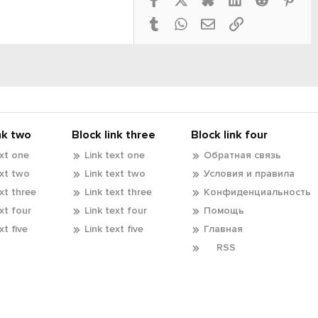
Tumblr
WhatsApp
Электронная почта
Ссылка
nk two
Block link three
Block link four
ext one
Link text one
Обратная связь
ext two
Link text two
Условия и правила
ext three
Link text three
Конфиденциальность
ext four
Link text four
Помощь
xt five
Link text five
Главная
RSS