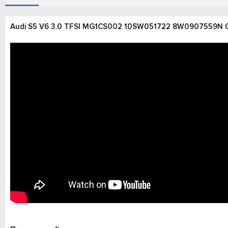
о
а
и
р
с
о
Audi S5 V6 3.0 TFSI MG1CS002 10SW051722 8W0907559N
з
д
а
н
и
я