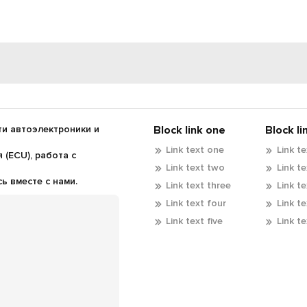
и автоэлектроники и
Block link one
Block li
Link text one
Link t
(ECU), работа с
Link text two
Link t
 вместе с нами.
Link text three
Link t
Link text four
Link t
Link text five
Link te