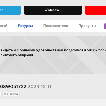
at
🛒 Магазин
ого?
Ресурсы
Пользователи
Продукты
 видеть и с большим удовольствием поделимся всей инфор
приятного общения.
2 10SW051722
2024-12-11
mg1cs002