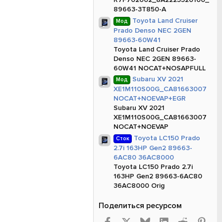
89663-3T850-A
Toyota Land Cruiser
Мод
Prado Denso NEC 2GEN
89663-60W41
Toyota Land Cruiser Prado
Denso NEC 2GEN 89663-
60W41 NOCAT+NOSAPFULL
Subaru XV 2021
Мод
XE1M110S00G_CA81663007
NOCAT+NOEVAP+EGR
Subaru XV 2021
XE1M110S00G_CA81663007
NOCAT+NOEVAP
Toyota LC150 Prado
Сток
2.7i 163HP Gen2 89663-
6AC80 36AC8000
Toyota LC150 Prado 2.7i
163HP Gen2 89663-6AC80
36AC8000 Orig
Поделиться ресурсом
Facebook
X
Bluesky
LinkedIn
Reddit
Pint