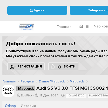
📨 Админ
Telegram ch
Что нов
Главная
Добро пожаловать гость!
Приветствуем вас на нашем форуме! Мы очень рады вас
Мы уважаем своих пользователей и так же ждем от вас 
РЕГИСТРАЦИЯ
ВОЙТИ
Главная
Ресурсы
Damos/Mappack
Mappack
Audi S5 V6 3.0 TFSI MG1CS00
Mappack
А
Д
Т
EcuFixx
11 Дек 2024
10sw051722
8w0907559n
в
а
е
т
т
г
Обзор
История