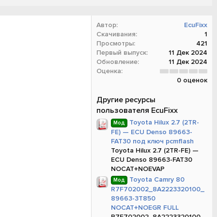
Автор
EcuFixx
Скачивания
1
Просмотры
421
Первый выпуск
11 Дек 2024
Обновление
11 Дек 2024
0
Оценка
.
0 оценок
0
0
з
Другие ресурсы
в
пользователя EcuFixx
ё
з
Toyota Hilux 2.7 (2TR-
Мод
д
FE) — ECU Denso 89663-
FAT30 под ключ pcmflash
Toyota Hilux 2.7 (2TR-FE) —
ECU Denso 89663-FAT30
NOCAT+NOEVAP
Toyota Camry 80
Мод
R7F702002_8A2223320100_
89663-3T850
NOCAT+NOEGR FULL
R7F702002_8A2223320100_