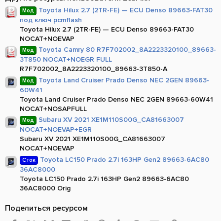
в
ё
Toyota Hilux 2.7 (2TR-FE) — ECU Denso 89663-FAT30
Мод
з
под ключ pcmflash
д
Toyota Hilux 2.7 (2TR-FE) — ECU Denso 89663-FAT30
NOCAT+NOEVAP
Toyota Camry 80 R7F702002_8A2223320100_89663-
Мод
3T850 NOCAT+NOEGR FULL
R7F702002_8A2223320100_89663-3T850-A
Toyota Land Cruiser Prado Denso NEC 2GEN 89663-
Мод
60W41
Toyota Land Cruiser Prado Denso NEC 2GEN 89663-60W41
NOCAT+NOSAPFULL
Subaru XV 2021 XE1M110S00G_CA81663007
Мод
NOCAT+NOEVAP+EGR
Subaru XV 2021 XE1M110S00G_CA81663007
NOCAT+NOEVAP
Toyota LC150 Prado 2.7i 163HP Gen2 89663-6AC80
Сток
36AC8000
Toyota LC150 Prado 2.7i 163HP Gen2 89663-6AC80
36AC8000 Orig
Поделиться ресурсом