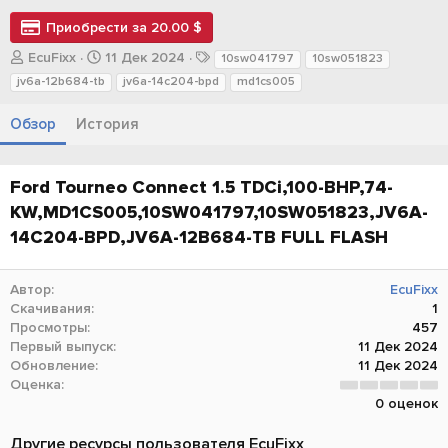
Приобрести за 20.00 $
А
Д
Т
EcuFixx
11 Дек 2024
10sw041797
10sw051823
в
а
е
jv6a-12b684-tb
jv6a-14c204-bpd
md1cs005
т
т
г
о
а
и
Обзор
История
р
с
о
з
Ford Tourneo Connect 1.5 TDCi,100-BHP,74-
д
а
KW,MD1CS005,10SW041797,10SW051823,JV6A-
н
14C204-BPD,JV6A-12B684-TB FULL FLASH​
и
я
Автор
EcuFixx
Скачивания
1
Просмотры
457
Первый выпуск
11 Дек 2024
Обновление
11 Дек 2024
0
Оценка
.
0 оценок
0
0
з
Другие ресурсы пользователя EcuFixx