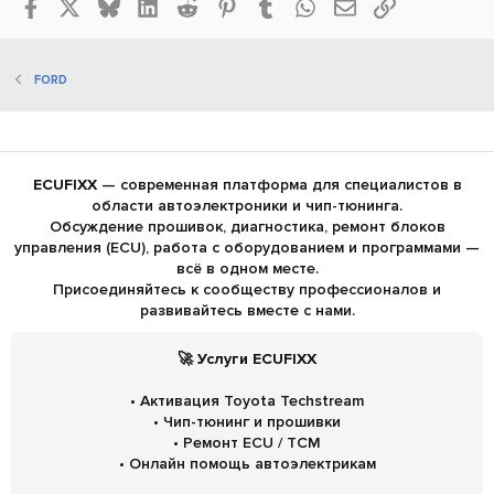
Facebook
X
Bluesky
LinkedIn
Reddit
Pinterest
Tumblr
WhatsApp
Электронная по
Ссылка
FORD
ECUFIXX
— современная платформа для специалистов в
области автоэлектроники и чип-тюнинга.
Обсуждение прошивок, диагностика, ремонт блоков
управления (ECU), работа с оборудованием и программами —
всё в одном месте.
Присоединяйтесь к сообществу профессионалов и
развивайтесь вместе с нами.
🚀 Услуги ECUFIXX
• Активация Toyota Techstream
• Чип-тюнинг и прошивки
• Ремонт ECU / TCM
• Онлайн помощь автоэлектрикам