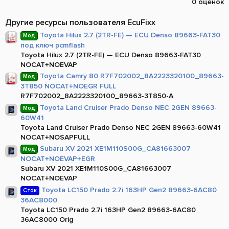
0 оценок
0
0
з
Другие ресурсы пользователя EcuFixx
в
ё
Toyota Hilux 2.7 (2TR-FE) — ECU Denso 89663-FAT30
Мод
з
под ключ pcmflash
д
Toyota Hilux 2.7 (2TR-FE) — ECU Denso 89663-FAT30
NOCAT+NOEVAP
Toyota Camry 80 R7F702002_8A2223320100_89663-
Мод
3T850 NOCAT+NOEGR FULL
R7F702002_8A2223320100_89663-3T850-A
Toyota Land Cruiser Prado Denso NEC 2GEN 89663-
Мод
60W41
Toyota Land Cruiser Prado Denso NEC 2GEN 89663-60W41
NOCAT+NOSAPFULL
Subaru XV 2021 XE1M110S00G_CA81663007
Мод
NOCAT+NOEVAP+EGR
Subaru XV 2021 XE1M110S00G_CA81663007
NOCAT+NOEVAP
Toyota LC150 Prado 2.7i 163HP Gen2 89663-6AC80
Сток
36AC8000
Toyota LC150 Prado 2.7i 163HP Gen2 89663-6AC80
36AC8000 Orig