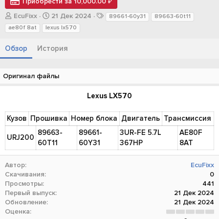
Приобрести за 10,000.00 ₽
А
Д
Т
EcuFixx
21 Дек 2024
89661-60y31
89663-60t11
в
а
е
ae80f 8at
lexus lx570
т
т
г
о
а
и
Обзор
История
р
с
о
з
Оригинал файлы
д
а
Lexus LX570
н
и
я
Кузов
Прошивка
Номер блока
Двигатель
Трансмиссия
89663-
89661-
3UR-FE 5.7L
AE80F
URJ200
60T11
60Y31
367HP
8AT
Автор
EcuFixx
Скачивания
0
Просмотры
441
Первый выпуск
21 Дек 2024
Обновление
21 Дек 2024
0
Оценка
.