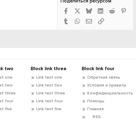
Поделиться ресурсом
Facebook
X
Bluesky
LinkedIn
Reddit
Pint
Tumblr
WhatsApp
Электронная почта
Ссылка
nk two
Block link three
Block link four
ext one
Link text one
Обратная связь
ext two
Link text two
Условия и правила
ext three
Link text three
Конфиденциальность
ext four
Link text four
Помощь
xt five
Link text five
Главная
RSS