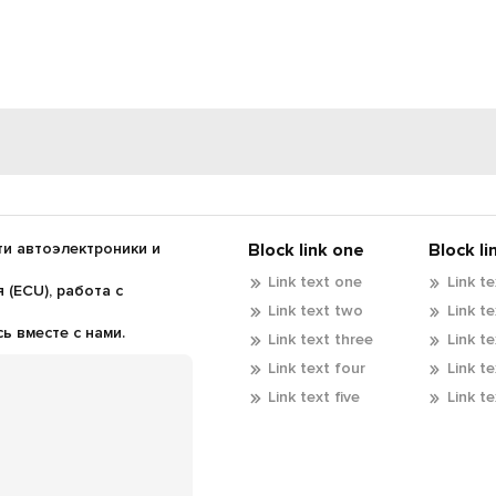
и автоэлектроники и
Block link one
Block li
Link text one
Link t
(ECU), работа с
Link text two
Link t
 вместе с нами.
Link text three
Link t
Link text four
Link t
Link text five
Link te