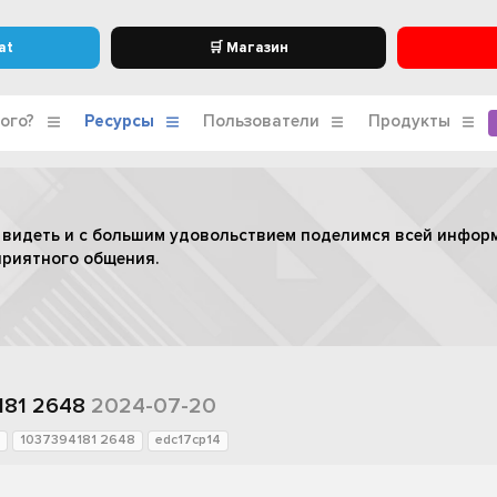
at
🛒 Магазин
ого?
Ресурсы
Пользователи
Продукты
 видеть и с большим удовольствием поделимся всей инфор
приятного общения.
181 2648
2024-07-20
1037394181 2648
edc17cp14