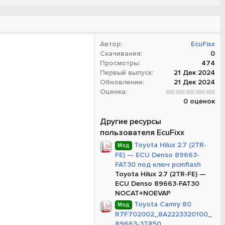
Автор
EcuFixx
Скачивания
0
Просмотры
474
Первый выпуск
21 Дек 2024
Обновление
21 Дек 2024
0
Оценка
.
0 оценок
0
0
з
Другие ресурсы
в
пользователя EcuFixx
ё
з
Toyota Hilux 2.7 (2TR-
Мод
д
FE) — ECU Denso 89663-
FAT30 под ключ pcmflash
Toyota Hilux 2.7 (2TR-FE) —
ECU Denso 89663-FAT30
NOCAT+NOEVAP
Toyota Camry 80
Мод
R7F702002_8A2223320100_
89663-3T850