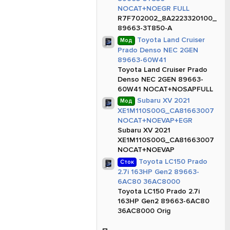
NOCAT+NOEGR FULL
R7F702002_8A2223320100_
89663-3T850-A
Toyota Land Cruiser
Мод
Prado Denso NEC 2GEN
89663-60W41
Toyota Land Cruiser Prado
Denso NEC 2GEN 89663-
60W41 NOCAT+NOSAPFULL
Subaru XV 2021
Мод
XE1M110S00G_CA81663007
NOCAT+NOEVAP+EGR
Subaru XV 2021
XE1M110S00G_CA81663007
NOCAT+NOEVAP
Toyota LC150 Prado
Сток
2.7i 163HP Gen2 89663-
6AC80 36AC8000
Toyota LC150 Prado 2.7i
163HP Gen2 89663-6AC80
36AC8000 Orig