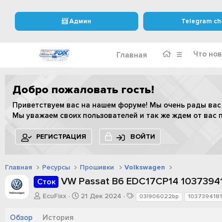
📨 Админ
Telegram ch
Что нов
Главная
Добро пожаловать гость!
Приветствуем вас на нашем форуме! Мы очень рады вас
Мы уважаем своих пользователей и так же ждем от вас 
РЕГИСТРАЦИЯ
ВОЙТИ
Главная
Ресурсы
Прошивки
Volkswagen
VW Passat B6 EDC17CP14 1037394
Сток
А
Д
Т
EcuFixx
21 Дек 2024
03l906022bp
1037394181
в
а
е
т
т
г
Обзор
История