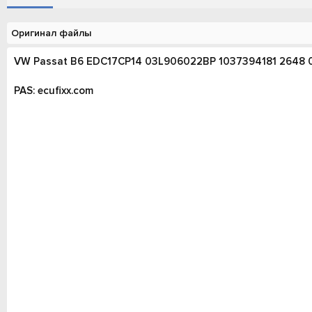
о
а
и
р
с
о
Оригинал файлы
з
д
VW Passat B6 EDC17CP14 03L906022BP 1037394181 2648
а
н
PAS: ecufixx.com
и
я