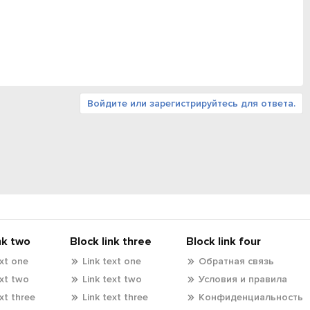
Войдите или зарегистрируйтесь для ответа.
nk two
Block link three
Block link four
ext one
Link text one
Обратная связь
ext two
Link text two
Условия и правила
ext three
Link text three
Конфиденциальность