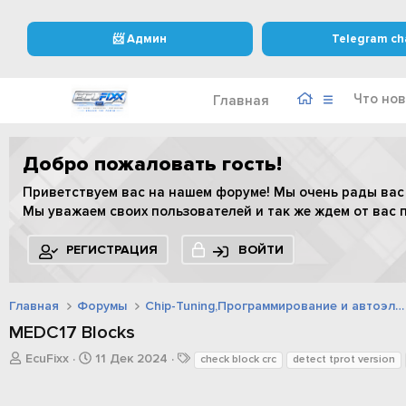
📨 Админ
Telegram ch
Что нов
Главная
Добро пожаловать гость!
Приветствуем вас на нашем форуме! Мы очень рады вас
Мы уважаем своих пользователей и так же ждем от вас 
РЕГИСТРАЦИЯ
ВОЙТИ
Главная
Форумы
Chip-Tuning,Программирование и автоэлектроника
MEDC17 Blocks
А
Д
Т
EcuFixx
11 Дек 2024
check block crc
detect tprot version
в
а
е
т
т
г