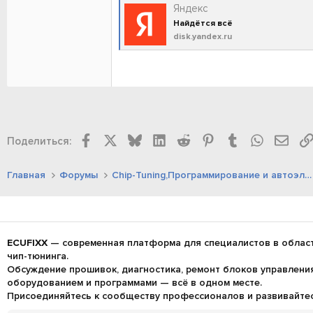
Яндекс
Найдётся всё
disk.yandex.ru
Facebook
X
Bluesky
LinkedIn
Reddit
Pinterest
Tumblr
WhatsAp
Элек
Поделиться:
Главная
Форумы
Chip-Tuning,Программирование и автоэлектроника
ECUFIXX
— современная платформа для специалистов в област
чип-тюнинга.
Обсуждение прошивок, диагностика, ремонт блоков управления 
оборудованием и программами — всё в одном месте.
Присоединяйтесь к сообществу профессионалов и развивайтесь