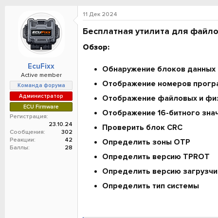
о
а
и
р
н
11 Дек 2024
т
а
е
ч
Бесплатная утилита для файло
м
а
Обзор:​
ы
л
а
EcuFixx
Обнаружение блоков данных в
Active member
Отображение номеров прогр
Команда форума
Администратор
Отображение файловых и фи
ECU Firmware
Отображение 16-битного зна
Регистрация
23.10.24
Проверить блок CRC
Сообщения
302
Реакции
42
Определить зоны OTP
Баллы
28
Определить версию TPROT
Определить версию загрузчи
Определить тип системы