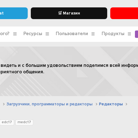
at
🛒 Магазин
ого?
Ресурсы
Пользователи
Продукты
 видеть и с большим удовольствием поделимся всей инфор
приятного общения.
Загрузчики, программаторы и редакторы
Редакторы
edc17
medc17