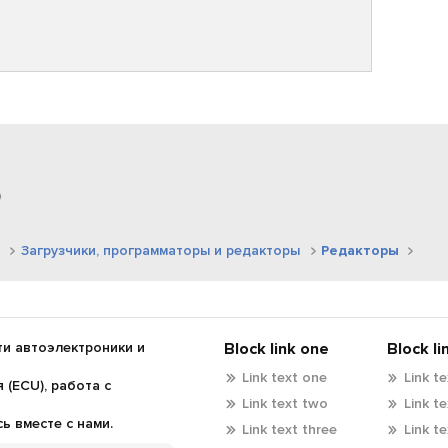
p
тронная почта
Ссылка
Загрузчики, программаторы и редакторы
Редакторы
и автоэлектроники и
Block link one
Block li
Link text one
Link t
(ECU), работа с
Link text two
Link t
 вместе с нами.
Link text three
Link t