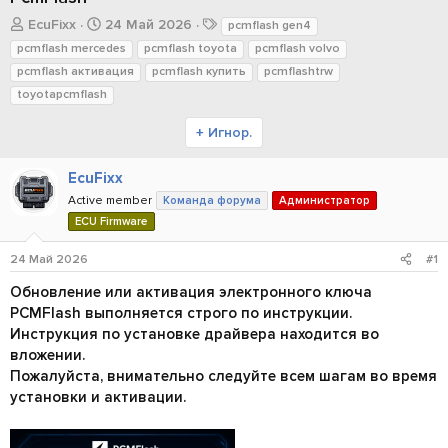
А
Д
Т
EcuFixx
24 Май 2026
pcmflash gen4
в
а
е
pcmflash mercedes
pcmflash toyota
pcmflash volvo
т
т
г
pcmflash активация
pcmflash купить
pcmflashtrw
о
а
и
toyotapcmflash
р
н
т
а
+ Игнор.
е
ч
м
а
ы
л
EcuFixx
а
Active member
Команда форума
Администратор
ECU Firmware
24 Май 2026
#1
Обновление или активация электронного ключа
PCMFlash выполняется строго по инструкции.
Инструкция по установке драйвера находится во
вложении.
Пожалуйста, внимательно следуйте всем шагам во время
установки и активации.