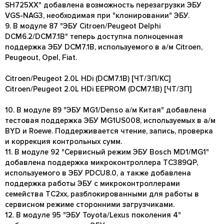
SH725XX" добавлена возможность перезагрузки ЭБУ
VGS-NAG3, необходимая при "клонировании" ЭБУ.
9. В модуле 87 "ЭБУ Citroen/Peugeot Delphi
DCM6.2/DCM7.1B" теперь доступна полноценная
поддержка ЭБУ DCM7.1B, используемого в а/м Citroen,
Peugeout, Opel, Fiat.
Citroen/Peugeot 2.0L HDi (DCM7.1B) [ЧТ/ЗП/КС]
Citroen/Peugeot 2.0L HDi EEPROM (DCM7.1B) [ЧТ/ЗП]
10. В модуле 89 "ЭБУ MG1/Denso а/м Китая" добавлена
тестовая поддержка ЭБУ MG1US008, используемых в а/м
BYD и Roewe. Поддерживается чтение, запись, проверка
и коррекция контрольных сумм.
11. В модуле 92 "Сервисный режим ЭБУ Bosch MD1/MG1"
добавлена поддержка микроконтроллера TC389QP,
используемого в ЭБУ PDCU8.0, а также добавлена
поддержка работы ЭБУ с микроконтроллерами
семейства TC2xx, разблокированными для работы в
сервисном режиме сторонними загрузчиками.
12. В модуле 95 "ЭБУ Toyota/Lexus поколения 4"