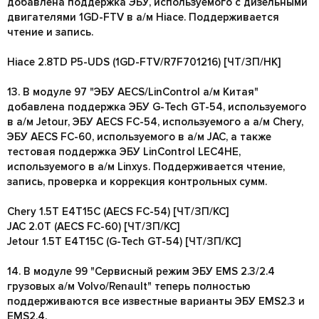
добавлена поддержка ЭБУ, используемого с дизельными
двигателями 1GD-FTV в а/м Hiace. Поддерживается
чтение и запись.
Hiace 2.8TD P5-UDS (1GD-FTV/R7F701216) [ЧТ/ЗП/НК]
13. В модуле 97 "ЭБУ AECS/LinControl а/м Китая"
добавлена поддержка ЭБУ G-Tech GT-54, используемого
в а/м Jetour, ЭБУ AECS FC-54, используемого а а/м Chery,
ЭБУ AECS FC-60, используемого в а/м JAC, а также
тестовая поддержка ЭБУ LinControl LEC4HE,
используемого в а/м Linxys. Поддерживается чтение,
запись, проверка и коррекция контрольных сумм.
Chery 1.5T E4T15C (AECS FC-54) [ЧТ/ЗП/КС]
JAC 2.0T (AECS FC-60) [ЧТ/ЗП/КС]
Jetour 1.5T E4T15C (G-Tech GT-54) [ЧТ/ЗП/КС]
14. В модуле 99 "Сервисный режим ЭБУ EMS 2.3/2.4
грузовых а/м Volvo/Renault" теперь полностью
поддерживаются все известные варианты ЭБУ EMS2.3 и
EMS2.4.