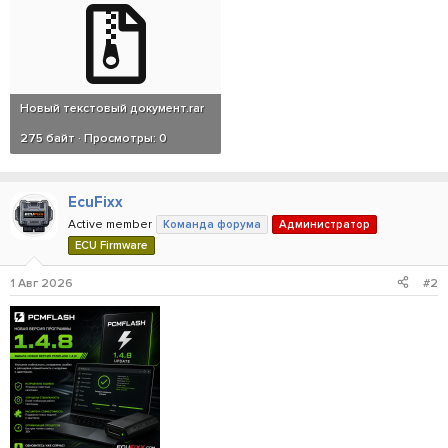
Новый текстовый документ.rar
275 байт · Просмотры: 0
EcuFixx
Active member
Команда форума
Администратор
ECU Firmware
1 Авг 2026
#2