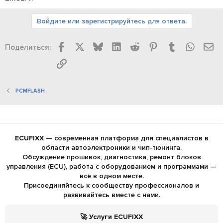
Войдите или зарегистрируйтесь для ответа.
Facebook
X
Bluesky
LinkedIn
Reddit
Pinterest
Tumblr
WhatsA
Эл
Поделиться:
Ссылка
PCMFLASH
ECUFIXX
— современная платформа для специалистов в
области автоэлектроники и чип-тюнинга.
Обсуждение прошивок, диагностика, ремонт блоков
управления (ECU), работа с оборудованием и программами —
всё в одном месте.
Присоединяйтесь к сообществу профессионалов и
развивайтесь вместе с нами.
🚀 Услуги ECUFIXX