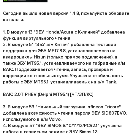
Сегодня вышла новая версия 1.4.8, пожалуйста обновите
каталоги:
1. В модуле 13 "ЭБУ Honda/Acura с K-линией" добавлена
функция виртуального чтения.
2. В модуле 51 "ЭБУ а/м Китая" добавлена тестовая
поддержка для ЭБУ ME17.8.8, устанавливаемого на
квадроциклы Hisun (только прямое подключение), а
также ЭБУ MT95.1, устанавливаемого на гибридные а/м
BAIC. Поддерживается чтение, запись, проверка и
коррекция контрольных сумм. Улучшена стабильность
работы с ЭБУ MT95.1, устанавливаемых на а/м Tank.
BAIC 2.0T PHEV (Delphi MT95.1) [ЧТ/ЗП/КС]
3. В модуле 53 "Начальный загрузчик Infineon Tricore"
добавлена возможность чтения пароля ЭБУ SID807EVO,
используемого в а/м Volvo.
4. В модуле 57 "ЭБУ SIMOS 8/10/11/12/PCR2.1" улучшена
работа в сервисном режиме с ЭБУ Simos 12.