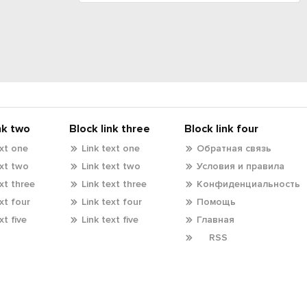
nk two
Block link three
Block link four
ext one
Link text one
Обратная связь
ext two
Link text two
Условия и правила
ext three
Link text three
Конфиденциальность
ext four
Link text four
Помощь
xt five
Link text five
Главная
RSS