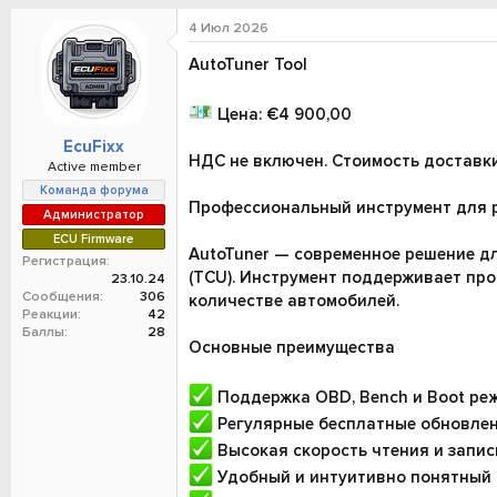
о
а
р
н
4 Июл 2026
т
а
AutoTuner Tool
е
ч
м
а
ы
л
Цена: €4 900,00
а
EcuFixx
НДС не включен. Стоимость доставк
Active member
Команда форума
Профессиональный инструмент для 
Администратор
ECU Firmware
AutoTuner — современное решение д
Регистрация
(TCU). Инструмент поддерживает про
23.10.24
Сообщения
306
количестве автомобилей.
Реакции
42
Баллы
28
Основные преимущества
Поддержка OBD, Bench и Boot ре
Регулярные бесплатные обновле
Высокая скорость чтения и запис
Удобный и интуитивно понятный