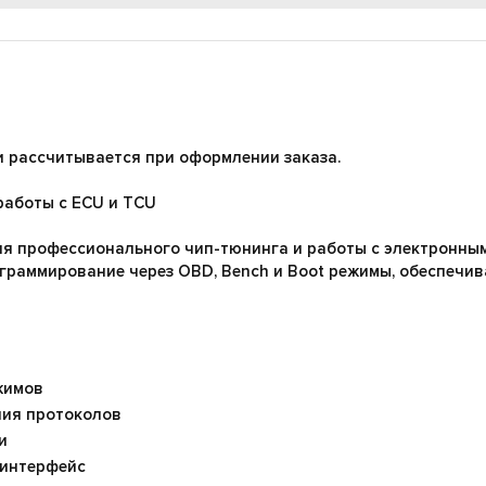
и рассчитывается при оформлении заказа.
работы с ECU и TCU
ля профессионального чип-тюнинга и работы с электронным
граммирование через OBD, Bench и Boot режимы, обеспечив
жимов
ния протоколов
и
 интерфейс