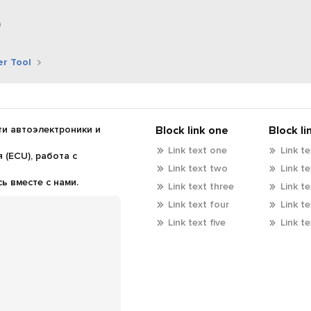
p
тронная почта
Ссылка
r Tool
и автоэлектроники и
Block link one
Block li
Link text one
Link t
(ECU), работа с
Link text two
Link t
 вместе с нами.
Link text three
Link t
Link text four
Link t
Link text five
Link te