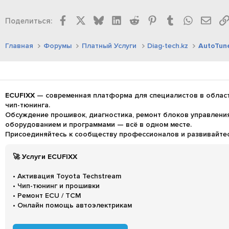
Facebook
X
Bluesky
LinkedIn
Reddit
Pinterest
Tumblr
WhatsAp
Элек
Поделиться:
Главная
Форумы
Платный Услуги
Diag-tech.kz
AutoTune
ECUFIXX
— современная платформа для специалистов в област
чип-тюнинга.
Обсуждение прошивок, диагностика, ремонт блоков управления 
оборудованием и программами — всё в одном месте.
Присоединяйтесь к сообществу профессионалов и развивайтесь
🚀 Услуги ECUFIXX
• Активация Toyota Techstream
• Чип-тюнинг и прошивки
• Ремонт ECU / TCM
• Онлайн помощь автоэлектрикам