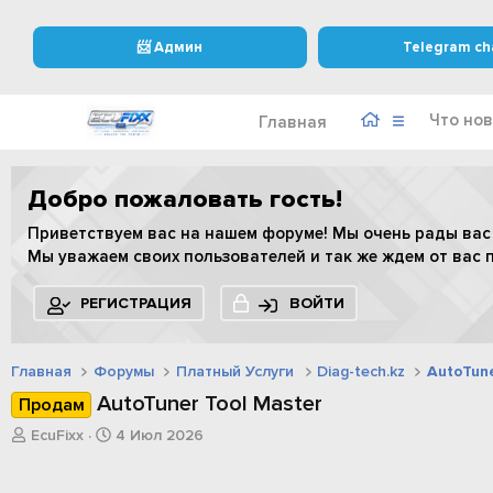
📨 Админ
Telegram ch
Что нов
Главная
Добро пожаловать гость!
Приветствуем вас на нашем форуме! Мы очень рады вас
Мы уважаем своих пользователей и так же ждем от вас 
РЕГИСТРАЦИЯ
ВОЙТИ
Главная
Форумы
Платный Услуги
Diag-tech.kz
AutoTune
AutoTuner Tool Master
Продам
А
Д
EcuFixx
4 Июл 2026
в
а
т
т