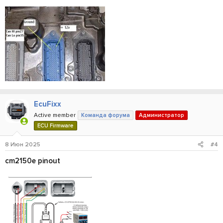
EcuFixx
Active member
Команда форума
Администратор
ECU Firmware
8 Июн 2025
#4
cm2150e pinout