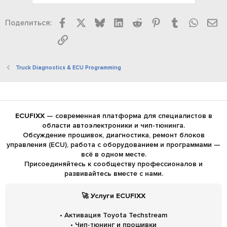
Facebook
X
Bluesky
LinkedIn
Reddit
Pinterest
Tumblr
WhatsA
Эл
Поделиться:
Ссылка
Truck Diagnostics & ECU Programming
ECUFIXX
— современная платформа для специалистов в
области автоэлектроники и чип-тюнинга.
Обсуждение прошивок, диагностика, ремонт блоков
управления (ECU), работа с оборудованием и программами —
всё в одном месте.
Присоединяйтесь к сообществу профессионалов и
развивайтесь вместе с нами.
🚀 Услуги ECUFIXX
• Активация Toyota Techstream
• Чип-тюнинг и прошивки