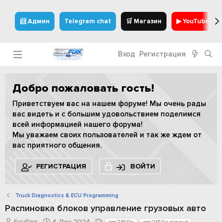
📨 Админ
Telegram chat
🛒 Магазин
▶ YouTube
Вход
Регистрация
Добро пожаловать гость!
Приветствуем вас на нашем форуме! Мы очень рады
вас видеть и с большим удовольствием поделимся
всей информацией нашего форума!
Мы уважаем своих пользователей и так же ждем от
вас приятного общения.
РЕГИСТРАЦИЯ
ВОЙТИ
Truck Diagnostics & ECU Programming
Распиновка блоков управление грузовых авто
А
Д
Т
EcuFixx
4 Дек 2024