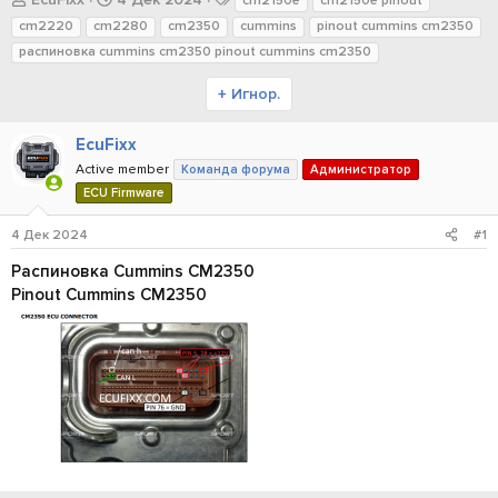
cm2150e
cm2150e pinout
в
а
е
cm2220
cm2280
cm2350
cummins
pinout cummins cm2350
т
т
г
распиновка cummins cm2350 pinout cummins cm2350
о
а
и
р
н
+ Игнор.
т
а
е
ч
EcuFixx
м
а
ы
л
Active member
Команда форума
Администратор
а
ECU Firmware
4 Дек 2024
#1
Распиновка Cummins CM2350
Pinout Cummins CM2350