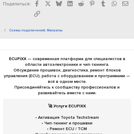
Facebook
X
Bluesky
LinkedIn
Reddit
Pinterest
Tumblr
WhatsA
Эл
Поделиться:
Ссылка
Схемы подключений, Мануалы
ECUFIXX
— современная платформа для специалистов в
области автоэлектроники и чип-тюнинга.
Обсуждение прошивок, диагностика, ремонт блоков
управления (ECU), работа с оборудованием и программами —
всё в одном месте.
Присоединяйтесь к сообществу профессионалов и
развивайтесь вместе с нами.
🚀 Услуги ECUFIXX
• Активация Toyota Techstream
• Чип-тюнинг и прошивки
• Ремонт ECU / TCM