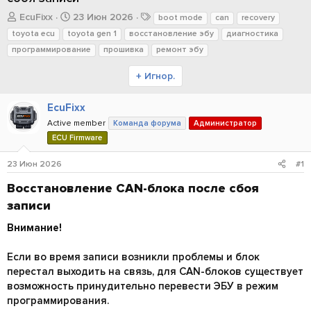
А
Д
Т
EcuFixx
23 Июн 2026
boot mode
can
recovery
в
а
е
toyota ecu
toyota gen 1
восстановление эбу
диагностика
т
т
г
программирование
прошивка
ремонт эбу
о
а
и
р
н
+ Игнор.
т
а
е
ч
EcuFixx
м
а
ы
л
Active member
Команда форума
Администратор
а
ECU Firmware
23 Июн 2026
#1
Восстановление CAN-блока после сбоя
записи​
Внимание!
Если во время записи возникли проблемы и блок
перестал выходить на связь, для CAN-блоков существует
возможность принудительно перевести ЭБУ в режим
программирования.