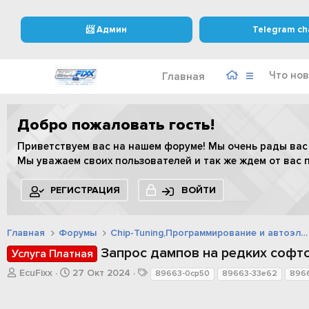
📨 Админ
Telegram ch
Что нов
Главная
Добро пожаловать гость!
Приветствуем вас на нашем форуме! Мы очень рады вас
Мы уважаем своих пользователей и так же ждем от вас 
РЕГИСТРАЦИЯ
ВОЙТИ
Главная
Форумы
Chip-Tuning,Программирование и автоэлектроника
Запрос дампов на редких софт
Услуга Платная
А
Д
Т
EcuFixx
27 Окт 2024
89663-0cp50
89663-33e62
896
в
а
е
т
т
г