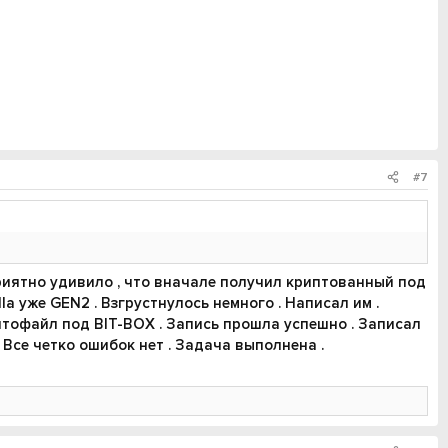
#7
риятно удивило , что вначале получил криптованный под
la уже GEN2 . Взгрустнулось немного . Написал им .
птофайл под BIT-BOX . Запись прошла успешно . Записал
Все четко ошибок нет . Задача выполнена .