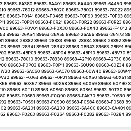
83 89663-6A380 89663-6A401 89663-6A440 89663-6A450 89
10 89663-78012 89663-78020 89663-78021 89663-78022 89
50 89663-F0141 89663-F0465 89663-F0F90 89663-F0F93 89
11 89663-F0P61 89663-F0R21 89663-F0R22 89663-F0R23 89
V00 89663-F0V01 89663-F0X30 89663-F0X40 89663-F4012 8
A53 89663-26A54 89663-26A55 89663-26A56 89663-26N73 8
81 89663-28882 89663-28883 89663-28884 89663-28892 89
03 89663-28B41 89663-28B42 89663-28B43 89663-28B91 896
P02 89663-48P03 89663-48P04 89663-48P10 89663-48V70 8
12 89663-78010 89663-78330 89663-42P10 89663-42P30 89
P00 89663-F0P03 89663-F0P11 89663-60U90 89663-60Z34 8
W20 89663-6AC60 89663-6AC70 89663-60W40 89663-60W41
V30 89663-F0J63 89663-F0R21 89663-60X50 89663-60X51 8
X56 89663-60X57 89663-60X58 89663-60X59 89663-60Y90 
10 89663-60T11 89663-60S60 89663-60S61 89663-60T30 89
680 89663-F0689 89663-F0Q90 89663-FAK70 89663-F0S30 8
S92 89663-F0S91 89663-F0S90 89663-F0S84 89663-F0S83 89
202 89663-6A201 89663-6A200 89663-6A400 89663-6A401 8
262 89663-F0263 89663-F0264 89663-F0282 89663-F0284 8