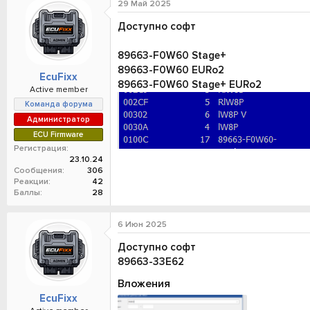
29 Май 2025
к
ц
Доступно софт
и
и
:
89663-F0W60 Stage+
89663-F0W60 EURo2
EcuFixx
89663-F0W60 Stage+ EURo2
Active member
Команда форума
Администратор
ECU Firmware
Регистрация
23.10.24
Сообщения
306
Реакции
42
Баллы
28
6 Июн 2025
Доступно софт
89663-33E62
Вложения
EcuFixx