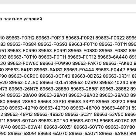
а платном условий
10 89663-F0R12 89663-F0R13 89663-F0R21 89663-F0R22 89
83 89663-F0S84 89663-F0S93 89663-F0T10 89663-F0T11 89
51 89663-F0R90 89663-F0R91 89663-F0S80 89663-F0S81 89
93 89663-F0T10 89663-F0T11 89663-F0T12 89663-6A440 89
V30 89663-F0W60 89663-F0W90 89663-FAK70 89663-FAK90 8
80 89663-6A181 89663-6A182 89663-F0444 89663-F0447 896
P90 89663-0CR00 89663-0CT40 89663-0DZ62 89663-0R311 8
20 89663-0ZL50 89663-0ZL51 89663-0ZS10 89663-10240 89
N73 89663-26N75 89663-28880 89663-28881 89663-28882 8
94 89663-28A00 89663-28A01 89663-28A02 89663-28A03 89
80 89663-28B90 89663-33P10 89663-33P11 89663-33P20 89
G30 89663-42P10 89663-42P30 89663-48P00 89663-48P01 8
12 89663-48P13 89663-48S20 89663-5C311 89663-52V50 896
T11 89663-60T40 89663-60T50 89663-60T51 89663-60T60 8
W40 89663-60W41 89663-60X51 89663-60Y70 89663-60Y80
90 89663-68091 89663-6A070 89663-6A071 89663-6A100 89