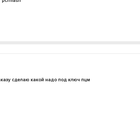
r pcnflash
заказу сделаю какой надо под ключ пцм