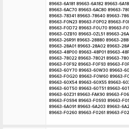
89663-6A181 89663-6A182 89663-6A1
89663-6AC70 89663-6AC80 89663-780
89663-78341 89663-78640 89663-786
89663-F0N23 89663-F0P02 89663-F0P
89663-F0D72 89663-F0U70 89663-F0
89663-OZB10 89663-0ZL51 89663-26
89663-26R91 89663-28880 89663-288
89663-28A01 89663-28A02 89663-28A
89663-48P00 89663-48P01 89663-48
89663-78022 89663-78021 89663-780
89663-F0F92 89663-F0F93 89663-F0
89663-60Y70 89663-60W30 89663-60
89663-F0G20 89663-F0W60 89663-F0
89663-60X54 89663-60X55 89663-60
89663-60T50 89663-60T51 89663-60T
89663-60Z31 89663-FAK90 89663-F0
89663-F0S94 89663-F0S93 89663-F0
89663-6A091 89663-6A203 89663-6A
89663-F0260 89663-F0261 89663-F0