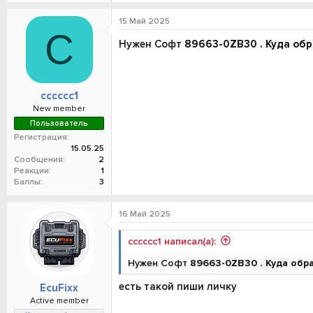
15 Май 2025
C
Нужен Софт
89663-0ZB30 . Куда обр
cccccc1
New member
Пользователь
Регистрация
15.05.25
Сообщения
2
Реакции
1
Баллы
3
16 Май 2025
cccccc1 написал(а):
Нужен Софт
89663-0ZB30 . Куда обр
есть такой пиши личку
EcuFixx
Active member