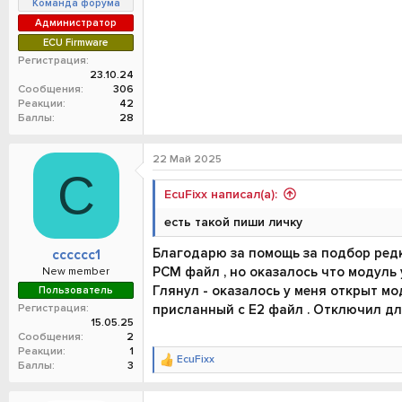
Команда форума
Администратор
ECU Firmware
Регистрация
23.10.24
Сообщения
306
Реакции
42
Баллы
28
22 Май 2025
C
EcuFixx написал(а):
есть такой пиши личку
Благодарю за помощь за подбор редк
cccccc1
PCM файл , но оказалось что модуль 
New member
Глянул - оказалось у меня открыт м
Пользователь
Регистрация
присланный c E2 файл . Отключил дл
15.05.25
Сообщения
2
Реакции
1
EcuFixx
Р
Баллы
3
е
а