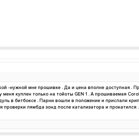
ой -нужной мне прошивке . Да и цена вполне доступная . П
у меня куплен только на тойоты GEN 1 . А прошиваемая Corol
одуль в битбоксе . Парни вошли в положение и прислали кри
я проверки лямбда зонд после катализатора и прокатился . 