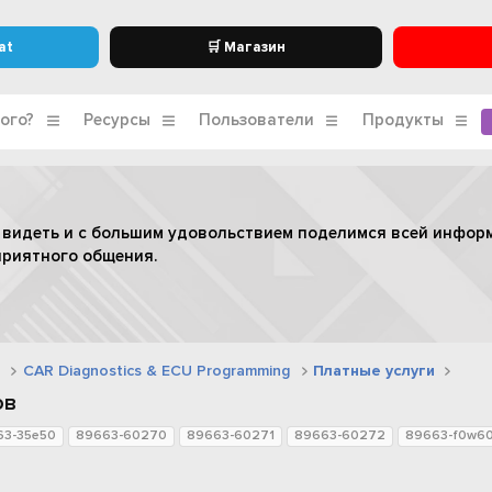
at
🛒 Магазин
ого?
Ресурсы
Пользователи
Продукты
 видеть и с большим удовольствием поделимся всей инфор
приятного общения.
CAR Diagnostics & ECU Programming
Платные услуги
ов
63-35e50
89663-60270
89663-60271
89663-60272
89663-f0w6