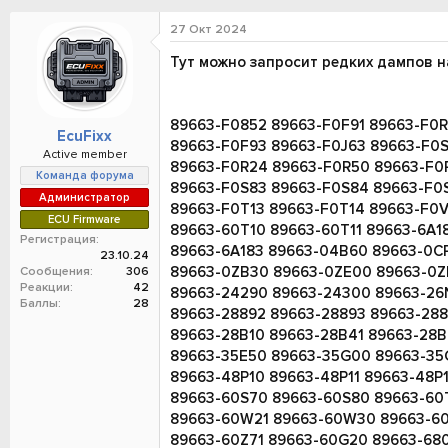
о
а
и
р
н
27 Окт 2024
т
а
е
ч
Тут можно запросит редких дампов н
м
а
ы
л
а
89663-F0852 89663-F0F91 89663-F0R
EcuFixx
89663-F0F93 89663-F0J63 89663-F0S
Active member
89663-F0R24 89663-F0R50 89663-F0R
Команда форума
89663-F0S83 89663-F0S84 89663-F0S
Администратор
89663-F0T13 89663-F0T14 89663-F0
ECU Firmware
89663-60T10 89663-60T11 89663-6A1
Регистрация
89663-6A183 89663-04B60 89663-0C
23.10.24
89663-0ZB30 89663-0ZE00 89663-0ZE
Сообщения
306
Реакции
42
89663-24290 89663-24300 89663-26
Баллы
28
89663-28892 89663-28893 89663-288
89663-28B10 89663-28B41 89663-28B
89663-35E50 89663-35G00 89663-35
89663-48P10 89663-48P11 89663-48P
89663-60S70 89663-60S80 89663-60
89663-60W21 89663-60W30 89663-60
89663-60Z71 89663-60G20 89663-680