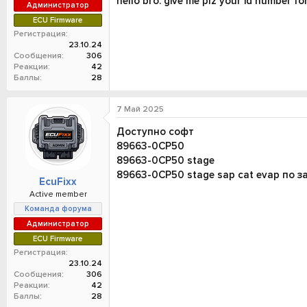
hello bro. give me plz your id number fo
Администратор
ECU Firmware
Регистрация
23.10.24
Сообщения
306
Реакции
42
Баллы
28
7 Май 2025
Доступно софт
89663-0CP50
89663-0CP50 stage
89663-0CP50 stage sap cat evap по 
EcuFixx
Active member
Команда форума
Администратор
ECU Firmware
Регистрация
23.10.24
Сообщения
306
Реакции
42
Баллы
28