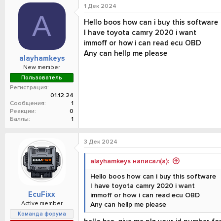
1 Дек 2024
A
Hello boos how can i buy this software
I have toyota camry 2020 i want
immoff or how i can read ecu OBD
Any can hellp me please
alayhamkeys
New member
Пользователь
Регистрация
01.12.24
Сообщения
1
Реакции
0
Баллы
1
3 Дек 2024
alayhamkeys написал(а):
Hello boos how can i buy this software
I have toyota camry 2020 i want
EcuFixx
immoff or how i can read ecu OBD
Active member
Any can hellp me please
Команда форума