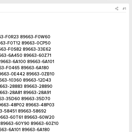
#1
663-F0R23 89663-F0W60
663-F0T12 89663-0CP50
663-F0S82 89663-33E62
663-6A450 89663-60Z71
9663-6A100 89663-6A101
63-F0465 89663-6A180
9663-0E442 89663-0ZB10
663-10360 89663-12D43
9663-28883 89663-28890
663-28A81 89663-28A91
663-35D60 89663-35D70
9663-48P02 89663-48P03
63-58451 89663-58692
9663-60T61 89663-60W20
 89663-60Y90 89663-60Z10
663-6A101 89663-6A180