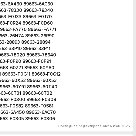
663-6A460 89663-6AC60
663-78330 89663-78340
663-F0J33 89663-F0J70
663-F0R24 89663-F0D60
9663-FA770 89663-FA771
9663-26N74 89663-26R90
663-28893 89663-28894
63-33P10 89663-33P11
9663-78020 89663-78640
663-F0F90 89663-F0F91
9663-60Z71 89663-60Y80
 89663-F0G11 89663-F0G12
9663-60X52 89663-60X53
89663-60Y91 89663-60T40
663-60T31 89663-60T32
9663-F0300 89663-F0309
663-F0S82 89663-F0S81
9663-6A450 89663-6AC70
9663-F0305 89663-F0306
Последнее редактирование:
6 Июн 2025