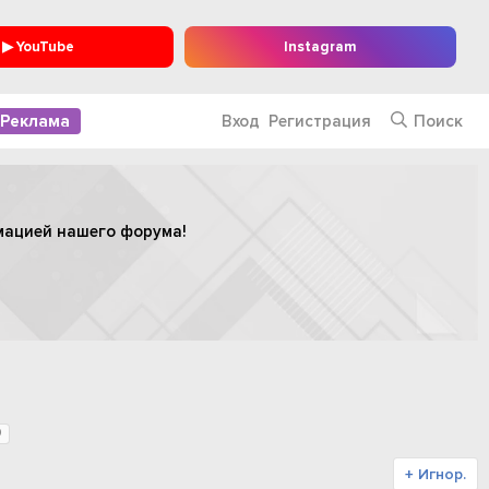
▶ YouTube
Instagram
Реклама
Вход
Регистрация
Поиск
мацией нашего форума!
0
+ Игнор.